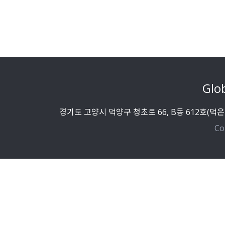
Glo
경기도 고양시 덕양구 청초로 66, B동 612호(덕
Co